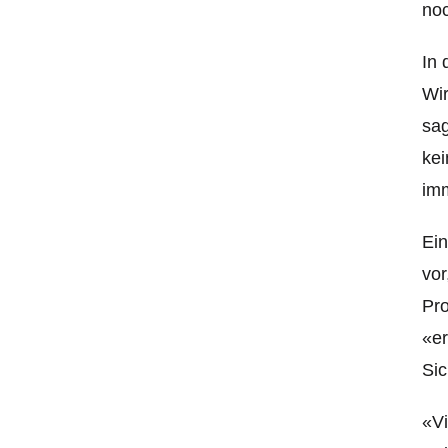
noc
In 
Wir
sag
kei
imm
Ein
vor
Pro
«er
Sic
«Vi