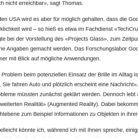
h nicht erreichbar», sagt Thomas.
den USA wird es aber für möglich gehalten, dass die Goo
klichkeit wird – so hieß es etwa im Fachdienst «TechC
te bei der Vorstellung des «Projects Glass», zum Zeitp
ne Angaben gemacht werden. Das Forschungslabor Googl
er mit Blick auf mögliche Anwendungen.
 Problem beim potenziellen Einsatz der Brille im Alltag i
, Sie fahren Auto und plötzlich erscheint eine Nachrich
bleme müssten zunächst geklärt werden. Dennoch lebt
weiterten Realität» (Augmented Reality). Dabei bekomme
htebene zum Beispiel Informationen zu Objekten in ihr
elleicht könnte ich, während ich mit Ihnen spreche, ein