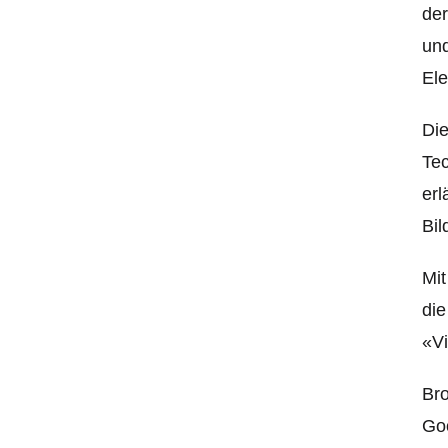
der
und
El
Die
Tec
erl
Bil
Mit
die
«Vi
Bro
Goo