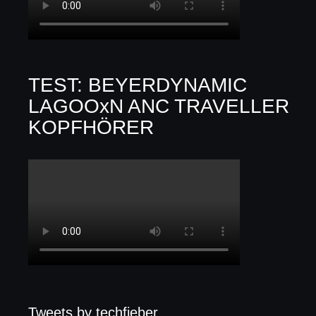
TEST: BEYERDYNAMIC
LAGOOxN ANC TRAVELLER
KOPFHÖRER
Tweets by techfieber