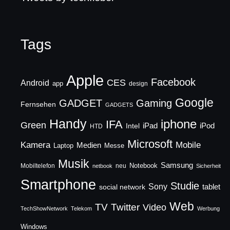
Tags
Apple
Facebook
CES
Android
app
design
Google
GADGET
Gaming
Fernsehen
GADGETS
Handy
iphone
IFA
Green
iPad
Intel
iPod
HTD
Microsoft
Mobile
Kamera
Medien
Laptop
Messe
Musik
Samsung
Notebook
Mobiltelefon
neu
netbook
Sicherheit
Smartphone
Studie
Sony
social network
tablet
Web
TV
Twitter
Video
TechShowNetwork
Telekom
Werbung
Windows