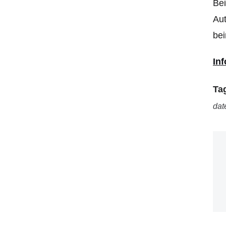
Bei
Aut
bei
In
Ta
dat