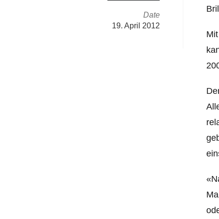
Bri
Date
19. April 2012
Mit
kan
200
Der
All
rel
geb
ein
«Na
Man
ode