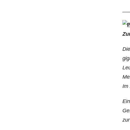
__
Zu
Di
gig
Leu
Meh
Im 
Ein
Ges
zur