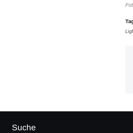
Fot
Ta
Lig
Suche