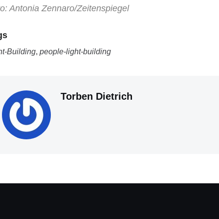
o: Antonia Zennaro/Zeitenspiegel
gs
ht-Building
,
people-light-building
Torben Dietrich