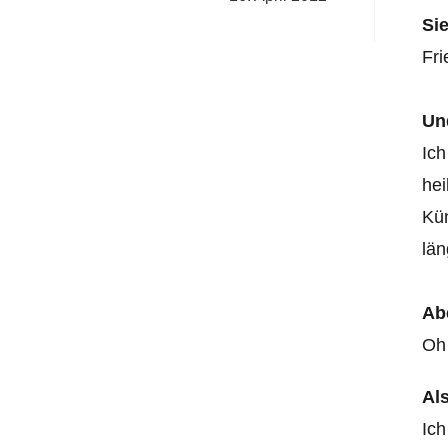
Sie
Fri
Un
Ich
hei
Kün
län
Abe
Oh 
Al
Ich