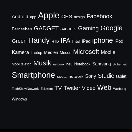
Apple
Facebook
CES
Android
app
design
Google
GADGET
Gaming
Fernsehen
GADGETS
Handy
iphone
IFA
Green
iPad
Intel
iPod
HTD
Microsoft
Mobile
Kamera
Medien
Laptop
Messe
Musik
Samsung
Notebook
Mobiltelefon
neu
netbook
Sicherheit
Smartphone
Studie
Sony
social network
tablet
Web
TV
Twitter
Video
TechShowNetwork
Telekom
Werbung
Windows