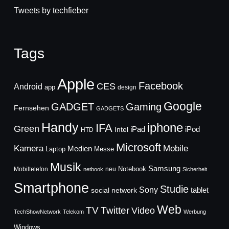
Tweets by techfieber
Tags
Apple
Facebook
CES
Android
app
design
Google
GADGET
Gaming
Fernsehen
GADGETS
Handy
iphone
IFA
Green
iPad
Intel
iPod
HTD
Microsoft
Mobile
Kamera
Medien
Laptop
Messe
Musik
Samsung
Notebook
Mobiltelefon
neu
netbook
Sicherheit
Smartphone
Studie
Sony
social network
tablet
Web
TV
Twitter
Video
TechShowNetwork
Telekom
Werbung
Windows