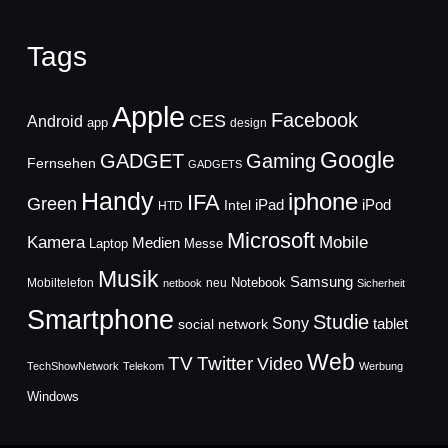
Tags
Apple
Facebook
CES
Android
app
design
Google
GADGET
Gaming
Fernsehen
GADGETS
Handy
iphone
IFA
Green
iPad
Intel
iPod
HTD
Microsoft
Mobile
Kamera
Medien
Laptop
Messe
Musik
Samsung
Notebook
Mobiltelefon
neu
netbook
Sicherheit
Smartphone
Studie
Sony
social network
tablet
Web
TV
Twitter
Video
TechShowNetwork
Telekom
Werbung
Windows