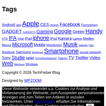
Tags
Apple
Facebook
CES
Android
Fernsehen
app
design
Handy
Google
GADGET
Gaming
Green
GADGETS
iphone
IFA
Kamera
iPad
Intel
iPod
Medien
Laptop
HTD
Musik
Microsoft
Mobile
Messe
Mobiltelefon
neu
netbook
Smartphone
Samsung
social network
Notebook
Sicherheit
Studie
TV
Twitter
Video
Sony
tablet
TechShowNetwork
Telekom
Web
Windows
Werbung
Copyright © 2026 TechFieber Blog
Designed by
WPZOOM
Diese Webseite verwendet u.a. Cookies zur Analyse und
Verbesserung der Webseite, zum Ausspielen personalisierter
Anzeigen und zum Teilen von Artikeln in sozialen
Netzwerken. Unter
Datenschutz
erhalten Sie Informationen
und Möglichkeiten, diese Cookies auszuschalten.