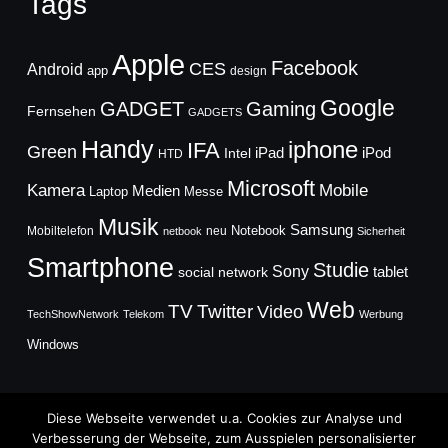
Tags
Apple
Facebook
CES
Android
app
design
Google
GADGET
Gaming
Fernsehen
GADGETS
Handy
iphone
IFA
Green
iPad
Intel
iPod
HTD
Microsoft
Mobile
Kamera
Medien
Laptop
Messe
Musik
Samsung
Notebook
Mobiltelefon
neu
netbook
Sicherheit
Smartphone
Studie
Sony
social network
tablet
Web
TV
Twitter
Video
TechShowNetwork
Telekom
Werbung
Windows
Diese Webseite verwendet u.a. Cookies zur Analyse und
Verbesserung der Webseite, zum Ausspielen personalisierter