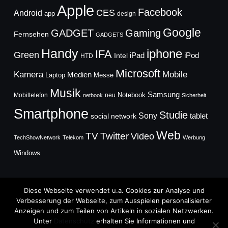
Apple
Facebook
CES
Android
app
design
Google
GADGET
Gaming
Fernsehen
GADGETS
Handy
iphone
IFA
Green
iPad
Intel
iPod
HTD
Microsoft
Mobile
Kamera
Medien
Laptop
Messe
Musik
Samsung
Notebook
Mobiltelefon
neu
netbook
Sicherheit
Smartphone
Studie
Sony
social network
tablet
Web
TV
Twitter
Video
TechShowNetwork
Telekom
Werbung
Windows
Diese Webseite verwendet u.a. Cookies zur Analyse und
Verbesserung der Webseite, zum Ausspielen personalisierter
Anzeigen und zum Teilen von Artikeln in sozialen Netzwerken.
Copyright © 2026
Unter
Datenschutz
erhalten Sie Informationen und
TechFieber Blog