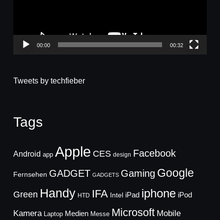
00:00
00:32
Tweets by techfieber
Tags
Apple
Facebook
CES
Android
app
design
Google
GADGET
Gaming
Fernsehen
GADGETS
Handy
iphone
IFA
Green
iPad
Intel
iPod
HTD
Microsoft
Mobile
Kamera
Medien
Laptop
Messe