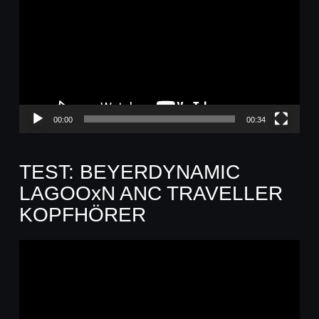
Player
00:00
00:34
TEST: BEYERDYNAMIC
LAGOOxN ANC TRAVELLER
KOPFHÖRER
Video-
Player