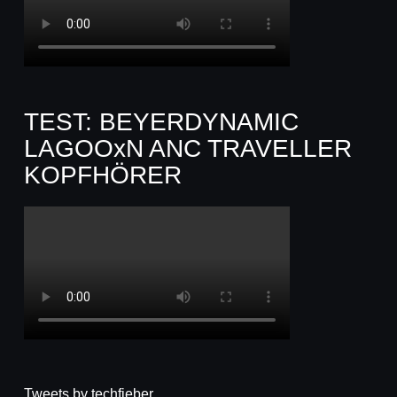
TEST: BEYERDYNAMIC
LAGOOxN ANC TRAVELLER
KOPFHÖRER
Tweets by techfieber