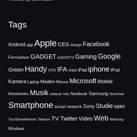
Tags
Apple
Facebook
CES
Android
app
design
Google
GADGET
Gaming
Fernsehen
GADGETS
Handy
iphone
IFA
Green
iPad
Intel
iPod
HTD
Microsoft
Mobile
Kamera
Medien
Laptop
Messe
Musik
Samsung
Notebook
Mobiltelefon
neu
netbook
Sicherheit
Smartphone
Studie
Sony
social network
tablet
Web
TV
Twitter
Video
TechShowNetwork
Telekom
Werbung
Windows