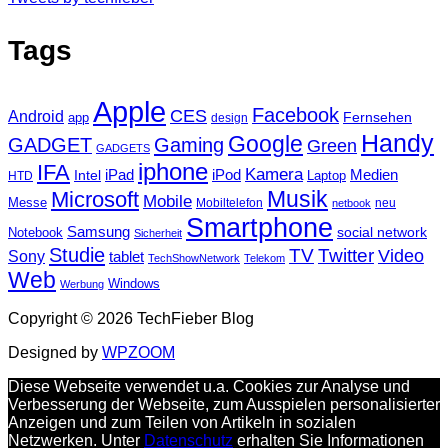
Tags
Apple
Facebook
CES
Android
Fernsehen
app
design
Handy
Google
GADGET
Gaming
Green
GADGETS
iphone
IFA
Kamera
iPad
Intel
iPod
Medien
Laptop
HTD
Musik
Microsoft
Mobile
Messe
Mobiltelefon
neu
netbook
Smartphone
Samsung
social network
Notebook
Sicherheit
Studie
TV
Twitter
Video
Sony
tablet
TechShowNetwork
Telekom
Web
Windows
Werbung
Copyright © 2026 TechFieber Blog
Designed by
WPZOOM
Diese Webseite verwendet u.a. Cookies zur Analyse und
Verbesserung der Webseite, zum Ausspielen personalisierter
Anzeigen und zum Teilen von Artikeln in sozialen
Netzwerken. Unter
Datenschutz
erhalten Sie Informationen