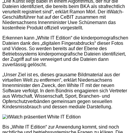
„Die Kunst liegt dabei in einem Algorithmus, der nur die
Dateien identifiziert, die bereits beim BKA als strafrechtlich
verurteilt registriert sind“, erklärt Ramon Mörl. Der itWatch-
Geschäftsführer hat auf der CeBIT zusammen mit
Niedersachsens Innenminister Uwe Schünemann das
kostenfreie Produkt offiziell vorgestellt.
Erkennen kann „White IT Edition“ die kinderpornografischen
Dateien dank des „digitalen Fingerabdrucks“ dieser Fotos
und Videos. So werden bereits auf der Ebene des
Betriebssystems kinderpornografische Dateien identifiziert,
der Zugriff auf sie verweigert und die Dateien dann
zuverlässig gelöscht.
„Unser Ziel ist es, dieses grausame Bildmaterial aus der
virtuellen Welt zu entfernen“, erklärt Niedersachsens
Innenminister den Zweck, den White IT mit der neuen
Software verfolgt. In dem Bündnis engagieren sich Vertreter
aus Wirtschaft, Wissenschaft, Sport, Branchen- und
Opferschutzverbänden gemeinsam gegen sexuellen
Kindesmissbrauch und dessen mediale Darstellung.
Bis „White IT Edition“ zur Anwendung kommt, sind noch
rechtliche und betriebssystemische Fragen zu klären. Die