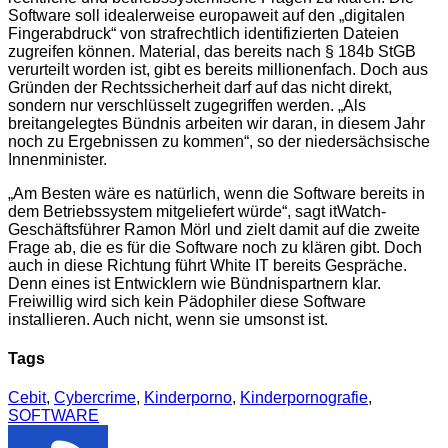
Software soll idealerweise europaweit auf den „digitalen
Fingerabdruck“ von strafrechtlich identifizierten Dateien
zugreifen können. Material, das bereits nach § 184b StGB
verurteilt worden ist, gibt es bereits millionenfach. Doch aus
Gründen der Rechtssicherheit darf auf das nicht direkt,
sondern nur verschlüsselt zugegriffen werden. „Als
breitangelegtes Bündnis arbeiten wir daran, in diesem Jahr
noch zu Ergebnissen zu kommen“, so der niedersächsische
Innenminister.
„Am Besten wäre es natürlich, wenn die Software bereits in
dem Betriebssystem mitgeliefert würde“, sagt itWatch-
Geschäftsführer Ramon Mörl und zielt damit auf die zweite
Frage ab, die es für die Software noch zu klären gibt. Doch
auch in diese Richtung führt White IT bereits Gespräche.
Denn eines ist Entwicklern wie Bündnispartnern klar.
Freiwillig wird sich kein Pädophiler diese Software
installieren. Auch nicht, wenn sie umsonst ist.
Tags
Cebit
,
Cybercrime
,
Kinderporno
,
Kinderpornografie
,
SOFTWARE