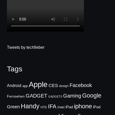
Tweets by techfieber
Tags
Apple
Facebook
CES
Android
app
design
Google
GADGET
Gaming
Fernsehen
GADGETS
Handy
iphone
IFA
Green
iPad
Intel
iPod
HTD