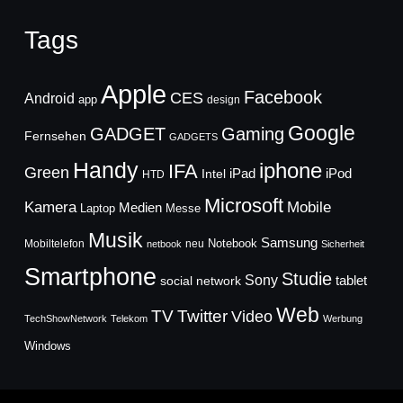
Tags
Apple
Facebook
CES
Android
app
design
Google
GADGET
Gaming
Fernsehen
GADGETS
Handy
iphone
IFA
Green
iPad
Intel
iPod
HTD
Microsoft
Mobile
Kamera
Medien
Laptop
Messe
Musik
Samsung
Notebook
Mobiltelefon
neu
netbook
Sicherheit
Smartphone
Studie
Sony
social network
tablet
Web
TV
Twitter
Video
TechShowNetwork
Telekom
Werbung
Windows