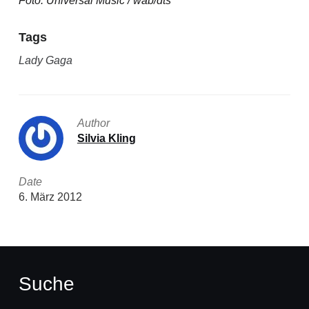
Foto: Universal Music / wab/dts
Tags
Lady Gaga
Author
Silvia Kling
Date
6. März 2012
Suche