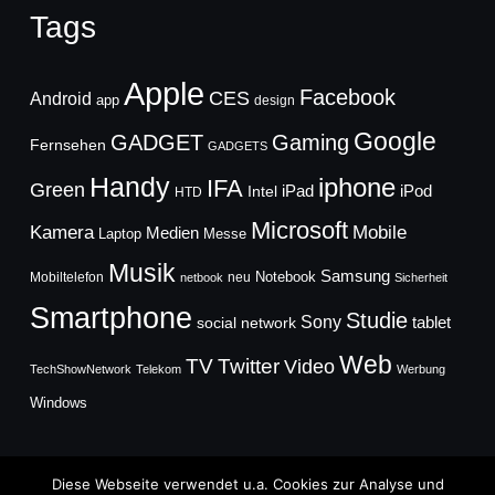
Tags
Apple
Facebook
CES
Android
app
design
Google
GADGET
Gaming
Fernsehen
GADGETS
Handy
iphone
IFA
Green
iPad
Intel
iPod
HTD
Microsoft
Mobile
Kamera
Medien
Laptop
Messe
Musik
Samsung
Notebook
Mobiltelefon
neu
netbook
Sicherheit
Smartphone
Studie
Sony
social network
tablet
Web
TV
Twitter
Video
TechShowNetwork
Telekom
Werbung
Windows
Diese Webseite verwendet u.a. Cookies zur Analyse und