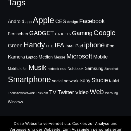
Tags
Apple
Facebook
CES
Android
app
design
Google
GADGET
Gaming
Fernsehen
GADGETS
Handy
iphone
IFA
Green
iPad
Intel
iPod
HTD
Microsoft
Mobile
Kamera
Medien
Laptop
Messe
Musik
Samsung
Notebook
Mobiltelefon
neu
netbook
Sicherheit
Smartphone
Studie
Sony
social network
tablet
Web
TV
Twitter
Video
TechShowNetwork
Telekom
Werbung
Windows
Diese Webseite verwendet u.a. Cookies zur Analyse und
Verbesserung der Webseite, zum Ausspielen personalisierter