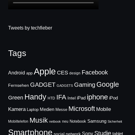
Tweets by techfieber
Tags
Apple
Facebook
CES
Android
app
design
Google
GADGET
Gaming
Fernsehen
GADGETS
Handy
iphone
IFA
Green
iPad
Intel
iPod
HTD
Microsoft
Mobile
Kamera
Medien
Laptop
Messe
Musik
Samsung
Notebook
Mobiltelefon
neu
netbook
Sicherheit
Smartphone
Studie
Sony
social network
tablet