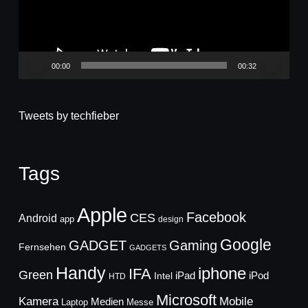
00:00
00:32
Tweets by techfieber
Tags
Apple
Facebook
CES
Android
app
design
Google
GADGET
Gaming
Fernsehen
GADGETS
Handy
iphone
IFA
Green
iPad
Intel
iPod
HTD
Microsoft
Mobile
Kamera
Medien
Laptop
Messe