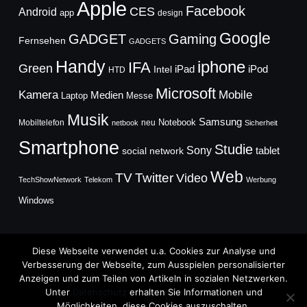
Apple
Facebook
CES
Android
app
design
Google
GADGET
Gaming
Fernsehen
GADGETS
Handy
iphone
IFA
Green
iPad
Intel
iPod
HTD
Microsoft
Mobile
Kamera
Medien
Laptop
Messe
Musik
Samsung
Notebook
Mobiltelefon
neu
netbook
Sicherheit
Smartphone
Studie
Sony
social network
tablet
Web
TV
Twitter
Video
TechShowNetwork
Telekom
Werbung
Windows
Diese Webseite verwendet u.a. Cookies zur Analyse und
Verbesserung der Webseite, zum Ausspielen personalisierter
Anzeigen und zum Teilen von Artikeln in sozialen Netzwerken.
Copyright © 2026
Unter
Datenschutz
erhalten Sie Informationen und
TechFieber Blog
Möglichkeiten, diese Cookies auszuschalten.