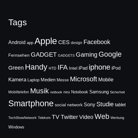
Tags
Apple
Facebook
CES
Android
app
design
Google
GADGET
Gaming
Fernsehen
GADGETS
Handy
iphone
IFA
Green
iPad
Intel
iPod
HTD
Microsoft
Mobile
Kamera
Medien
Laptop
Messe
Musik
Samsung
Notebook
Mobiltelefon
neu
netbook
Sicherheit
Smartphone
Studie
Sony
social network
tablet
Web
TV
Twitter
Video
TechShowNetwork
Telekom
Werbung
Windows