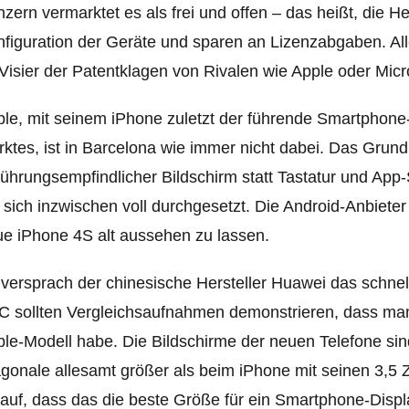
zern vermarktet es als frei und offen – das heißt, die H
figuration der Geräte und sparen an Lizenzabgaben. All
Visier der Patentklagen von Rivalen wie Apple oder Micr
le, mit seinem iPhone zuletzt der führende Smartphone-H
ktes, ist in Barcelona wie immer nicht dabei. Das Grund
ührungsempfindlicher Bildschirm statt Tastatur und App
 sich inzwischen voll durchgesetzt. Die Android-Anbiete
e iPhone 4S alt aussehen zu lassen.
versprach der chinesische Hersteller Huawei das schne
 sollten Vergleichsaufnahmen demonstrieren, dass ma
le-Modell habe. Die Bildschirme der neuen Telefone sin
gonale allesamt größer als beim iPhone mit seinen 3,5 Z
auf, dass das die beste Größe für ein Smartphone-Displa