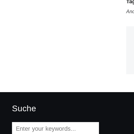
Ta
And
Suche