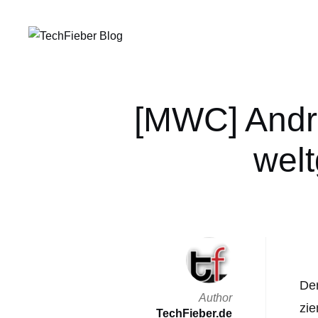
[MWC] Andro
wel
Der
Author
zie
TechFieber.de