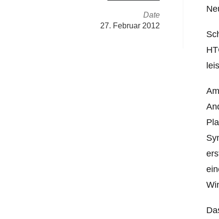
Neu
Date
27. Februar 2012
Sch
HTC
lei
Am 
And
Pla
Sym
ers
ein
Wi
Das