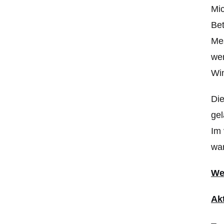
Mic
Bet
Mes
wen
Win
Die
gel
Im
wa
We
Ak