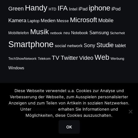
Handy
iphone
IFA
Green
iPad
Intel
iPod
HTD
Microsoft
Mobile
Kamera
Medien
Laptop
Messe
Musik
Samsung
Notebook
Mobiltelefon
neu
netbook
Sicherheit
Smartphone
Studie
Sony
social network
tablet
Web
TV
Twitter
Video
TechShowNetwork
Telekom
Werbung
Windows
Diese Webseite verwendet u.a. Cookies zur Analyse und
Verbesserung der Webseite, zum Ausspielen personalisierter
Anzeigen und zum Teilen von Artikeln in sozialen Netzwerken.
Copyright © 2026
Unter
Datenschutz
erhalten Sie Informationen und
TechFieber Blog
Möglichkeiten, diese Cookies auszuschalten.
Designed by
WPZOOM
OK