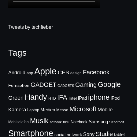
Tweets by techfieber
Tags
Apple
Facebook
CES
Android
app
design
Google
GADGET
Gaming
Fernsehen
GADGETS
Handy
iphone
IFA
Green
iPad
Intel
iPod
HTD
Microsoft
Mobile
Kamera
Medien
Laptop
Messe
Musik
Samsung
Notebook
Mobiltelefon
neu
netbook
Sicherheit
Smartphone
Studie
Sony
social network
tablet