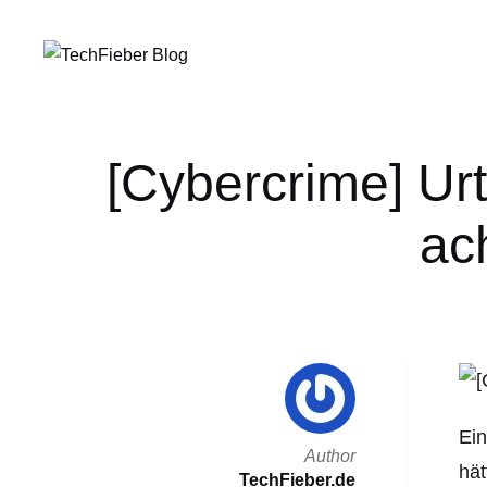
[Cybercrime] Ur
ac
Ein
Author
hät
TechFieber.de