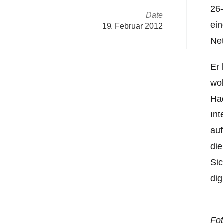
26-
Date
ein
19. Februar 2012
Net
Er
wo
Hac
Int
auf
die
Sic
dig
Fot