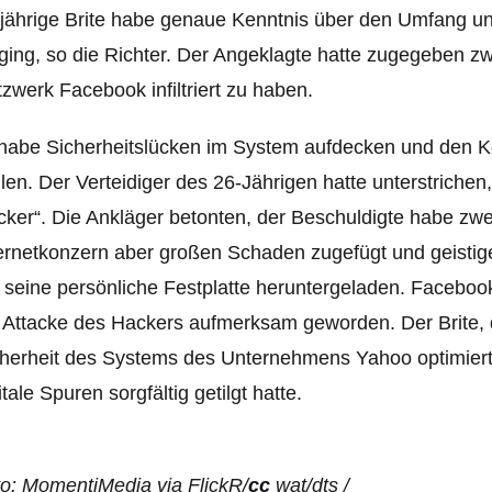
jährige Brite habe genaue Kenntnis über den Umfang un
ging, so die Richter. Der Angeklagte hatte zugegeben zw
zwerk Facebook infiltriert zu haben.
 habe Sicherheitslücken im System aufdecken und den
llen.
Der Verteidiger des 26-Jährigen hatte unterstrichen,
ker“. Die Ankläger betonten, der Beschuldigte habe zwe
ernetkonzern aber großen Schaden zugefügt und geisti
 seine persönliche Festplatte heruntergeladen. Facebo
 Attacke des Hackers aufmerksam geworden. Der Brite, de
herheit des Systems des Unternehmens Yahoo optimiert
itale Spuren sorgfältig getilgt hatte.
o: MomentiMedia via FlickR/
cc
wat/dts /