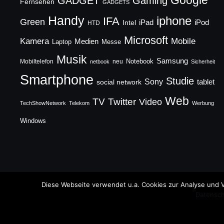
Google
GADGET
Gaming
Fernsehen
GADGETS
Handy
iphone
IFA
Green
iPad
Intel
iPod
HTD
Microsoft
Mobile
Kamera
Medien
Laptop
Messe
Musik
Samsung
Notebook
Mobiltelefon
neu
netbook
Sicherheit
Smartphone
Studie
Sony
social network
tablet
Web
TV
Twitter
Video
TechShowNetwork
Telekom
Werbung
Windows
Copyright © 2026 TechFieber Blog
Diese Webseite verwendet u.a. Cookies zur Analyse und V
Datensch
Designed by
WPZOOM