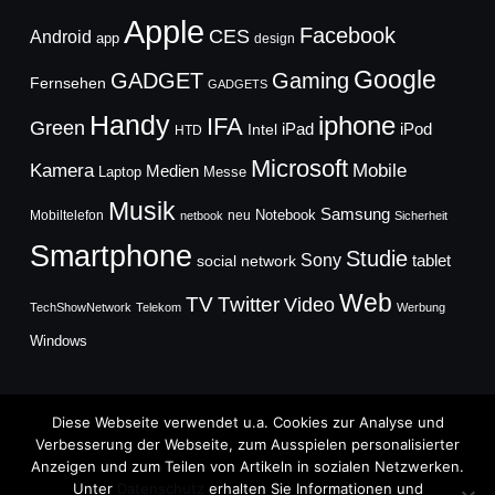
Apple
Facebook
CES
Android
app
design
Google
GADGET
Gaming
Fernsehen
GADGETS
Handy
iphone
IFA
Green
iPad
Intel
iPod
HTD
Microsoft
Mobile
Kamera
Medien
Laptop
Messe
Musik
Samsung
Notebook
Mobiltelefon
neu
netbook
Sicherheit
Smartphone
Studie
Sony
social network
tablet
Web
TV
Twitter
Video
TechShowNetwork
Telekom
Werbung
Windows
Diese Webseite verwendet u.a. Cookies zur Analyse und
Verbesserung der Webseite, zum Ausspielen personalisierter
Anzeigen und zum Teilen von Artikeln in sozialen Netzwerken.
Copyright © 2026
Unter
Datenschutz
erhalten Sie Informationen und