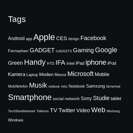
Tags
Apple
Facebook
CES
Android
app
design
Google
GADGET
Gaming
Fernsehen
GADGETS
Handy
iphone
IFA
Green
iPad
Intel
iPod
HTD
Microsoft
Mobile
Kamera
Medien
Laptop
Messe
Musik
Samsung
Notebook
Mobiltelefon
neu
netbook
Sicherheit
Smartphone
Studie
Sony
social network
tablet
Web
TV
Twitter
Video
TechShowNetwork
Telekom
Werbung
Windows