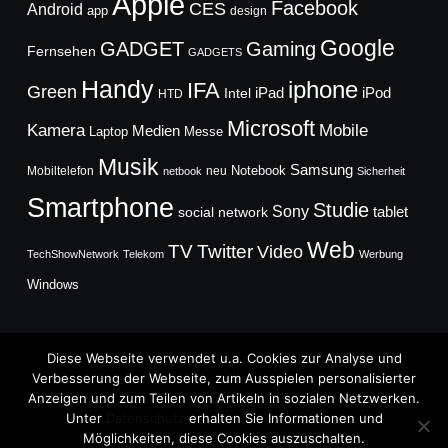
Apple
Facebook
CES
Android
app
design
Google
GADGET
Gaming
Fernsehen
GADGETS
Handy
iphone
IFA
Green
iPad
Intel
iPod
HTD
Microsoft
Mobile
Kamera
Medien
Laptop
Messe
Musik
Samsung
Notebook
Mobiltelefon
neu
netbook
Sicherheit
Smartphone
Studie
Sony
social network
tablet
Web
TV
Twitter
Video
TechShowNetwork
Telekom
Werbung
Windows
Diese Webseite verwendet u.a. Cookies zur Analyse und
Verbesserung der Webseite, zum Ausspielen personalisierter
Anzeigen und zum Teilen von Artikeln in sozialen Netzwerken.
Copyright © 2026
Unter
Datenschutz
erhalten Sie Informationen und
TechFieber Blog
Möglichkeiten, diese Cookies auszuschalten.