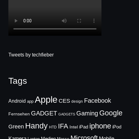
Tweets by techfieber
Tags
Apple
Facebook
CES
Android
app
design
Google
GADGET
Gaming
Fernsehen
GADGETS
Handy
iphone
IFA
Green
iPad
Intel
iPod
HTD
Microsoft
Mobile
Kamera
Medien