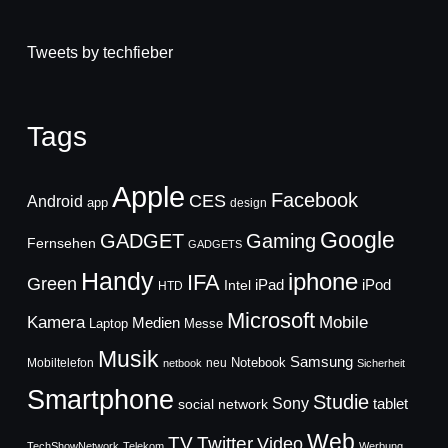
Tweets by techfieber
Tags
Apple
Facebook
CES
Android
app
design
Google
GADGET
Gaming
Fernsehen
GADGETS
Handy
iphone
IFA
Green
iPad
Intel
iPod
HTD
Microsoft
Mobile
Kamera
Medien
Laptop
Messe
Musik
Samsung
Notebook
Mobiltelefon
neu
netbook
Sicherheit
Smartphone
Studie
Sony
social network
tablet
Web
TV
Twitter
Video
TechShowNetwork
Telekom
Werbung