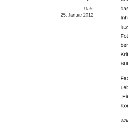
das
Date
25. Januar 2012
Inh
las
Fot
ber
Kri
Bun
Fac
Le
„Ei
Kon
wa