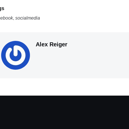
gs
cebook
,
socialmedia
Alex Reiger