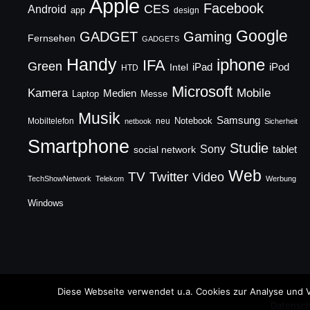
Apple
Facebook
CES
Android
app
design
Google
GADGET
Gaming
Fernsehen
GADGETS
Handy
iphone
IFA
Green
iPad
Intel
iPod
HTD
Microsoft
Mobile
Kamera
Medien
Laptop
Messe
Musik
Samsung
Notebook
Mobiltelefon
neu
netbook
Sicherheit
Smartphone
Studie
Sony
social network
tablet
Web
TV
Twitter
Video
TechShowNetwork
Telekom
Werbung
Windows
Copyright © 2026 TechFieber Blog
Diese Webseite verwendet u.a. Cookies zur Analyse und V
Datensch