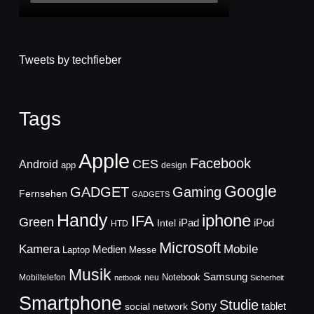
Tweets by techfieber
Tags
Apple
Facebook
CES
Android
app
design
Google
GADGET
Gaming
Fernsehen
GADGETS
Handy
iphone
IFA
Green
iPad
Intel
iPod
HTD
Microsoft
Mobile
Kamera
Medien
Laptop
Messe
Musik
Samsung
Notebook
Mobiltelefon
neu
netbook
Sicherheit
Smartphone
Studie
Sony
social network
tablet