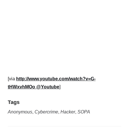
[via
http://www.youtube.com/watch?v=G-
tHWxvhMOo @Youtube
]
Tags
Anonymous
,
Cybercrime
,
Hacker
,
SOPA