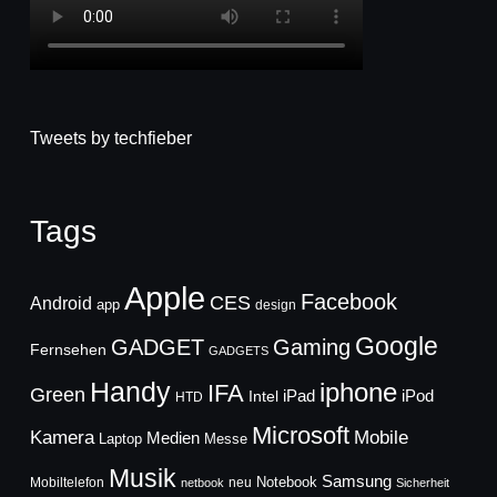
Tweets by techfieber
Tags
Apple
Facebook
CES
Android
app
design
Google
GADGET
Gaming
Fernsehen
GADGETS
Handy
iphone
IFA
Green
iPad
Intel
iPod
HTD
Microsoft
Mobile
Kamera
Medien
Laptop
Messe
Musik
Samsung
Notebook
Mobiltelefon
neu
netbook
Sicherheit