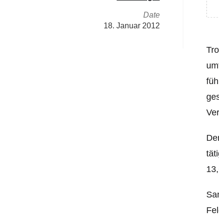
Date
18. Januar 2012
Tro
umf
füh
ges
Ver
Den
tät
13,
Sam
Fel