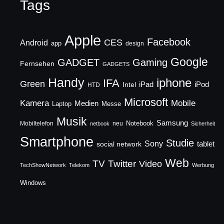
Tags
Apple
Facebook
CES
Android
app
design
Google
GADGET
Gaming
Fernsehen
GADGETS
Handy
iphone
IFA
Green
iPad
Intel
iPod
HTD
Microsoft
Mobile
Kamera
Medien
Laptop
Messe
Musik
Samsung
Notebook
Mobiltelefon
neu
netbook
Sicherheit
Smartphone
Studie
Sony
social network
tablet
Web
TV
Twitter
Video
TechShowNetwork
Telekom
Werbung
Windows