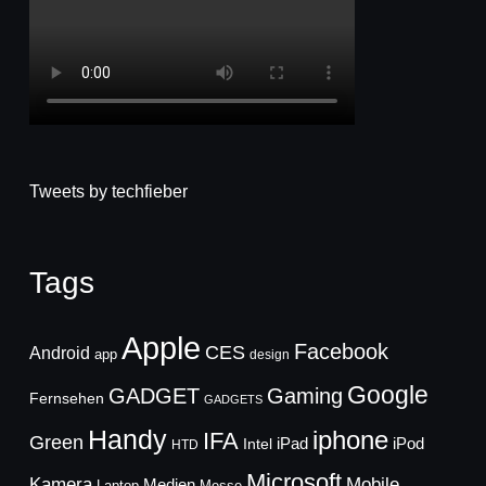
Tweets by techfieber
Tags
Apple
Facebook
CES
Android
app
design
Google
GADGET
Gaming
Fernsehen
GADGETS
Handy
iphone
IFA
Green
iPad
Intel
iPod
HTD
Microsoft
Mobile
Kamera
Medien