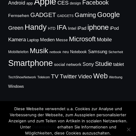
Apple
Facebook
CES
Android
app
design
Google
GADGET
Gaming
Fernsehen
GADGETS
Handy
iphone
IFA
Green
iPad
Intel
iPod
HTD
Microsoft
Mobile
Kamera
Medien
Laptop
Messe
Musik
Samsung
Notebook
Mobiltelefon
neu
netbook
Sicherheit
Smartphone
Studie
Sony
social network
tablet
Web
TV
Twitter
Video
TechShowNetwork
Telekom
Werbung
Windows
Diese Webseite verwendet u.a. Cookies zur Analyse und
Verbesserung der Webseite, zum Ausspielen personalisierter
Anzeigen und zum Teilen von Artikeln in sozialen Netzwerken.
Copyright © 2026
Unter
Datenschutz
erhalten Sie Informationen und
TechFieber Blog
Möglichkeiten, diese Cookies auszuschalten.