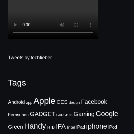
Tweets by techfieber
Tags
Apple
Facebook
CES
Android
app
design
Google
GADGET
Gaming
Fernsehen
GADGETS
Handy
iphone
IFA
Green
iPad
Intel
iPod
HTD