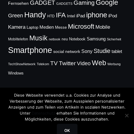
Google
GADGET
Gaming
Fernsehen
GADGETS
Handy
iphone
IFA
Green
iPad
Intel
iPod
HTD
Microsoft
Mobile
Kamera
Medien
Laptop
Messe
Musik
Samsung
Notebook
Mobiltelefon
neu
netbook
Sicherheit
Smartphone
Studie
Sony
social network
tablet
Web
TV
Twitter
Video
TechShowNetwork
Telekom
Werbung
Windows
Diese Webseite verwendet u.a. Cookies zur Analyse und
Verbesserung der Webseite, zum Ausspielen personalisierter
Anzeigen und zum Teilen von Artikeln in sozialen Netzwerken.
Copyright © 2026
Unter
Datenschutz
erhalten Sie Informationen und
TechFieber Blog
Möglichkeiten, diese Cookies auszuschalten.
Designed by
WPZOOM
OK