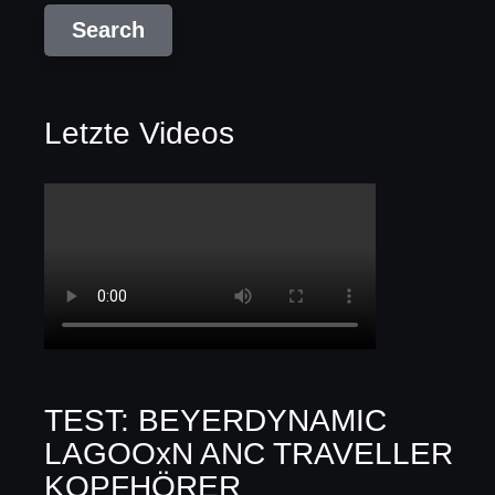
Letzte Videos
TEST: BEYERDYNAMIC
LAGOOxN ANC TRAVELLER
KOPFHÖRER