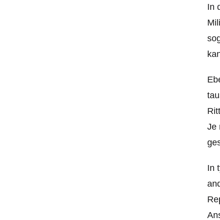
In 
Mil
sog
kan
Ebe
tau
Rit
Je 
ges
In 
and
Rep
Ans