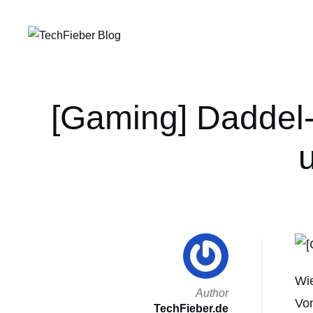
[Gaming] Daddel-
Wie
Author
Von
TechFieber.de