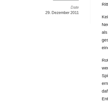
Rit
Date
29. Dezember 2011
Kei
Neu
als
ges
ein
Rot
wen
Spi
ern
daf
Ent