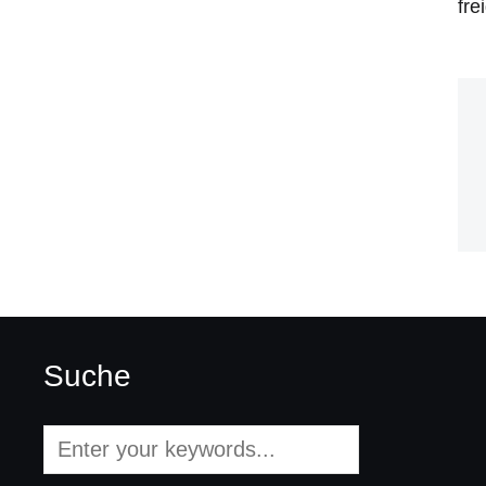
fre
Suche