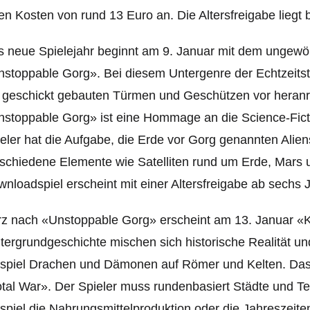
len Kosten von rund 13 Euro an. Die Altersfreigabe liegt 
 neue Spielejahr beginnt am 9. Januar mit dem ungewö
stoppable Gorg». Bei diesem Untergenre der Echtzeitst
t geschickt gebauten Türmen und Geschützen vor heran
stoppable Gorg» ist eine Hommage an die Science-Ficti
eler hat die Aufgabe, die Erde vor Gorg genannten Alie
schiedene Elemente wie Satelliten rund um Erde, Mars u
nloadspiel erscheint mit einer Altersfreigabe ab sechs 
z nach «Unstoppable Gorg» erscheint am 13. Januar «Ki
tergrundgeschichte mischen sich historische Realität und
spiel Drachen und Dämonen auf Römer und Kelten. Das 
tal War». Der Spieler muss rundenbasiert Städte und T
spiel die Nahrungsmittelproduktion oder die Jahreszeit