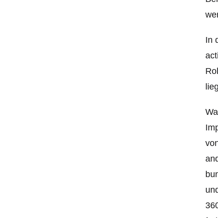
wer
In 
act
Rol
lie
Was
Imp
vo
and
bun
und
360