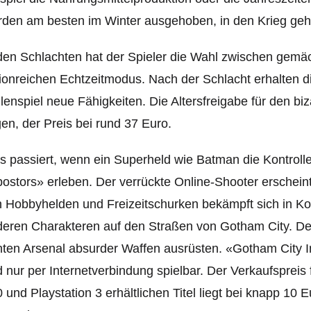
den am besten im Winter ausgehoben, in den Krieg ge
den Schlachten hat der Spieler die Wahl zwischen gem
ionreichen Echtzeitmodus. Nach der Schlacht erhalten 
lenspiel neue Fähigkeiten. Die Altersfreigabe für den biz
gen, der Preis bei rund 37 Euro.
 passiert, wenn ein Superheld wie Batman die Kontrolle 
ostors» erleben. Der verrückte Online-Shooter erschein
n Hobbyhelden und Freizeitschurken bekämpft sich in 
eren Charakteren auf den Straßen von Gotham City. Der
ten Arsenal absurder Waffen ausrüsten. «Gotham City Imp
 nur per Internetverbindung spielbar. Der Verkaufsprei
 und Playstation 3 erhältlichen Titel liegt bei knapp 10 