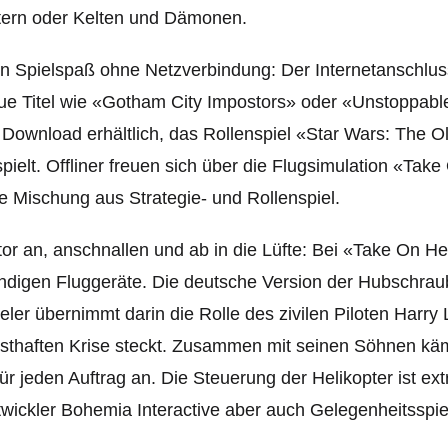
tern oder Kelten und Dämonen.
n Spielspaß ohne Netzverbindung: Der Internetanschluss
e Titel wie «Gotham City Impostors» oder «Unstoppable
 Download erhältlich, das Rollenspiel «Star Wars: The O
pielt. Offliner freuen sich über die Flugsimulation «Tak
e Mischung aus Strategie- und Rollenspiel.
or an, anschnallen und ab in die Lüfte: Bei «Take On Hel
digen Fluggeräte. Die deutsche Version der Hubschrauber
eler übernimmt darin die Rolle des zivilen Piloten Harry 
sthaften Krise steckt. Z
usammen mit seinen Söhnen kämp
ür jeden Auftrag an. Die Steuerung der Helikopter ist ex
wickler Bohemia Interactive aber auch Gelegenheitssp