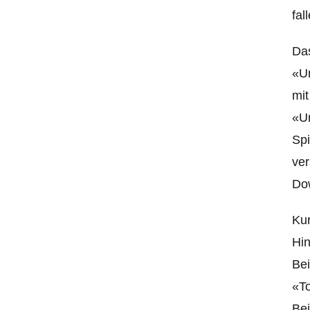
fal
Das
«Un
mi
«Un
Spi
ver
Dow
Kur
Hin
Bei
«To
Bei