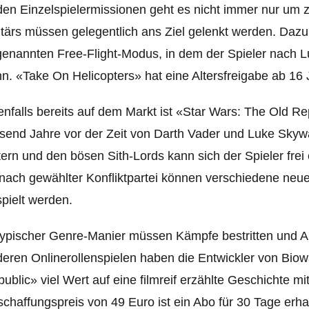
den Einzelspielermissionen geht es nicht immer nur um 
itärs müssen gelegentlich ans Ziel gelenkt werden. Dazu
enannten Free-Flight-Modus, in dem der Spieler nach Lu
n. «Take On Helicopters» hat eine Altersfreigabe ab 16
nfalls bereits auf dem Markt ist «Star Wars: The Old Rep
send Jahre vor der Zeit von Darth Vader und Luke Skyw
tern und den bösen Sith-Lords kann sich der Spieler frei 
nach gewählter Konfliktpartei können verschiedene neu
pielt werden.
typischer Genre-Manier müssen Kämpfe bestritten und Au
eren Onlinerollenspielen haben die Entwickler von Biow
ublic» viel Wert auf eine filmreif erzählte Geschichte mi
chaffungspreis von 49 Euro ist ein Abo für 30 Tage erhal