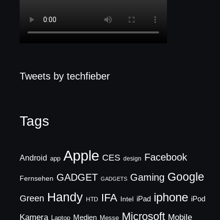
Tweets by techfieber
Tags
Apple
Facebook
CES
Android
app
design
Google
GADGET
Gaming
Fernsehen
GADGETS
Handy
iphone
IFA
Green
iPad
Intel
iPod
HTD
Microsoft
Mobile
Kamera
Medien
Laptop
Messe