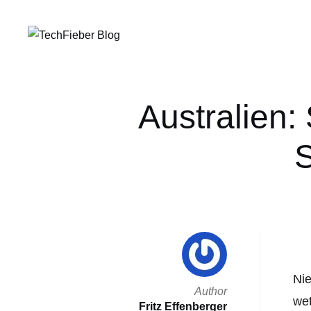
Australien:
S
Nie
Author
wet
Fritz Effenberger