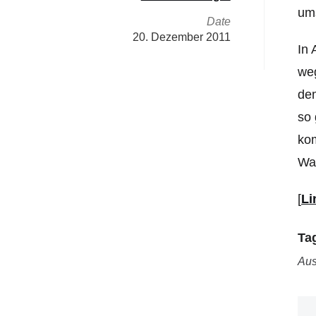
um
Date
20. Dezember 2011
In 
weg
de
so
kom
War
[
Li
Ta
Aus