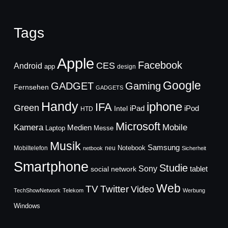
Tags
Apple
Facebook
CES
Android
app
design
Google
GADGET
Gaming
Fernsehen
GADGETS
Handy
iphone
IFA
Green
iPad
Intel
iPod
HTD
Microsoft
Mobile
Kamera
Medien
Laptop
Messe
Musik
Samsung
Notebook
Mobiltelefon
neu
netbook
Sicherheit
Smartphone
Studie
Sony
social network
tablet
Web
TV
Twitter
Video
TechShowNetwork
Telekom
Werbung
Windows