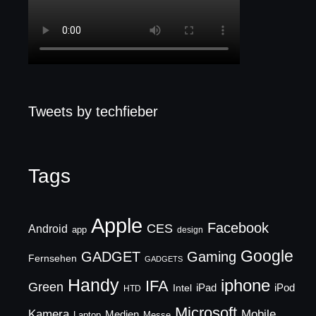
Tweets by techfieber
Tags
Apple
Facebook
CES
Android
app
design
Google
GADGET
Gaming
Fernsehen
GADGETS
Handy
iphone
IFA
Green
iPad
Intel
iPod
HTD
Microsoft
Mobile
Kamera
Medien
Laptop
Messe