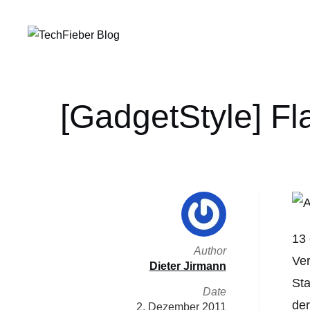
[GadgetStyle] Fla
13 
Author
Ver
Dieter Jirmann
Sta
Date
der
2. Dezember 2011