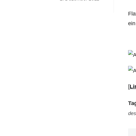
Fla
ein
[
Li
Ta
des