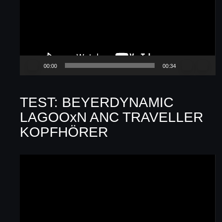
00:00
00:34
TEST: BEYERDYNAMIC
LAGOOxN ANC TRAVELLER
KOPFHÖRER
Video-
Player