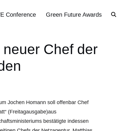
VE Conference
Green Future Awards
 neuer Chef der
den
rium Jochen Homann soll offenbar Chef
tt“ (Freitagausgabe)aus
chaftsministeriums bestätigte indessen
itigen Chefs der Netzagentur, Matthias