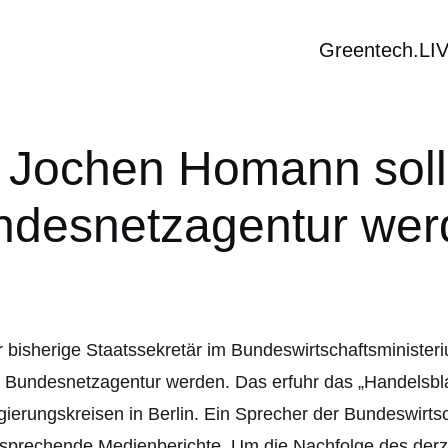
Greentech.LI
: Jochen Homann soll
ndesnetzagentur wer
 bisherige Staatssekretär im Bundeswirtschaftsministe
 Bundesnetzagentur werden. Das erfuhr das „Handelsbla
ierungskreisen in Berlin. Ein Sprecher der Bundeswirts
sprechende Medienberichte. Um die Nachfolge des derze