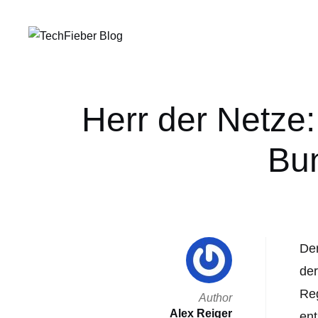
Herr der Netze
Bu
Der
der
Reg
Author
Alex Reiger
ent