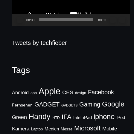
00:00
00:32
Tweets by techfieber
Tags
Apple
Facebook
CES
Android
app
design
Google
GADGET
Gaming
Fernsehen
GADGETS
Handy
iphone
IFA
Green
iPad
Intel
iPod
HTD
Microsoft
Mobile
Kamera
Medien
Laptop
Messe