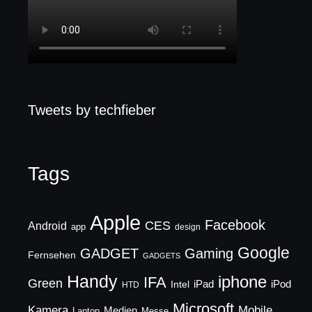
Tweets by techfieber
Tags
Apple
Facebook
CES
Android
app
design
Google
GADGET
Gaming
Fernsehen
GADGETS
Handy
iphone
IFA
Green
iPad
Intel
iPod
HTD
Microsoft
Mobile
Kamera
Medien
Laptop
Messe