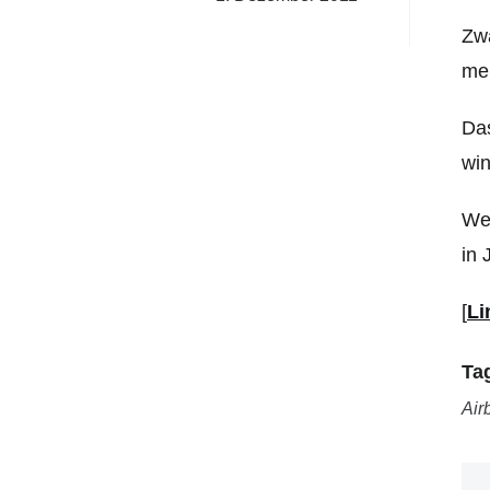
Zwa
meh
Das
win
Wer
in 
[
Li
Ta
Air