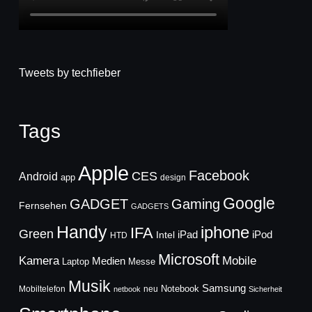
Tweets by techfieber
Tags
Apple
Facebook
CES
Android
app
design
Google
GADGET
Gaming
Fernsehen
GADGETS
Handy
iphone
IFA
Green
iPad
Intel
iPod
HTD
Microsoft
Mobile
Kamera
Medien
Laptop
Messe
Musik
Samsung
Notebook
Mobiltelefon
neu
netbook
Sicherheit