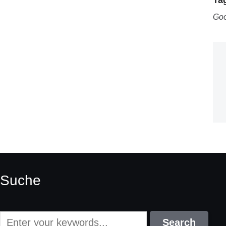
Ta
Goo
Suche