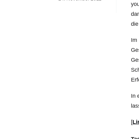
you
dan
die
Im 
Ges
Ges
Sch
Erf
In 
las
[
Li