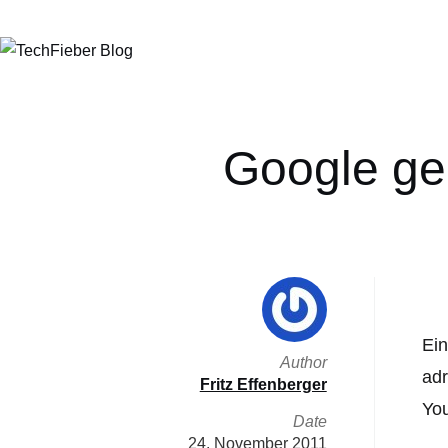
Google ge
Ein
Author
adr
Fritz Effenberger
You
Date
24. November 2011