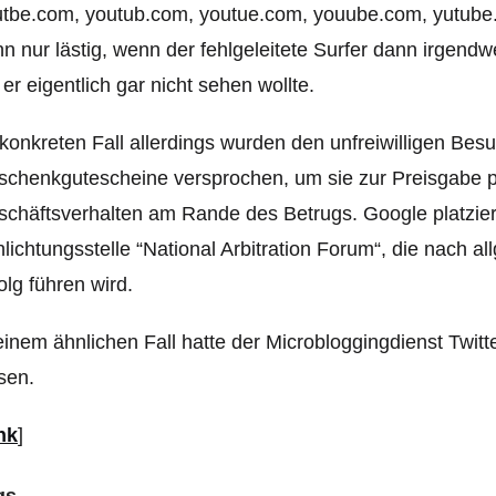
tbe.com, youtub.com, youtue.com, youube.com, yutube.c
n nur lästig, wenn der fehlgeleitete Surfer dann irgen
 er eigentlich gar nicht sehen wollte.
konkreten Fall allerdings wurden den unfreiwilligen Be
chenkgutescheine versprochen, um sie zur Preisgabe pe
chäftsverhalten am Rande des Betrugs. Google platzier
lichtungsstelle “National Arbitration Forum“, die nach 
olg führen wird.
einem ähnlichen Fall hatte der Microbloggingdienst Twit
sen.
nk
]