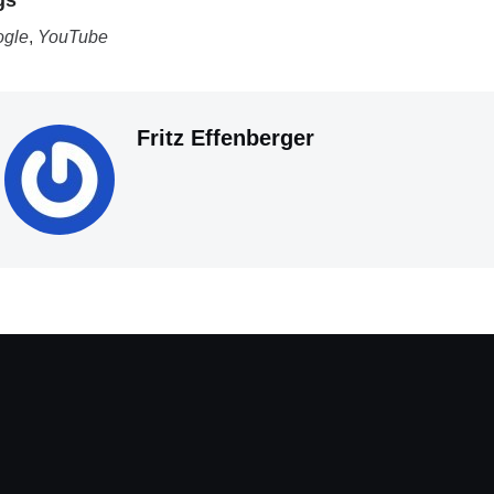
gs
gle
,
YouTube
Fritz Effenberger