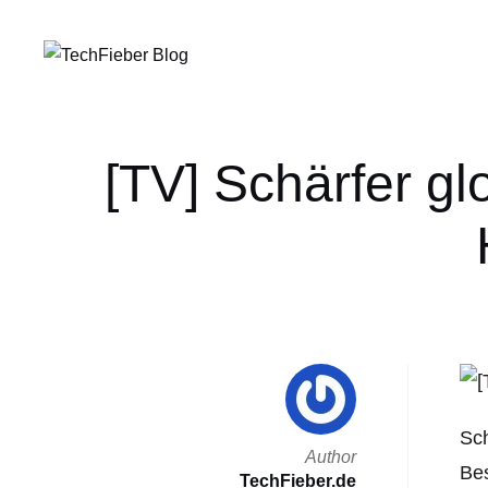
[TV] Schärfer gl
Sch
Author
Bes
TechFieber.de