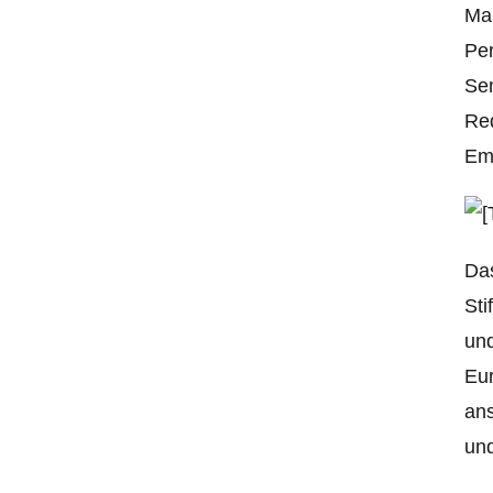
Man
Per
Sen
Red
Em
Das
Sti
und
Eu
ans
und