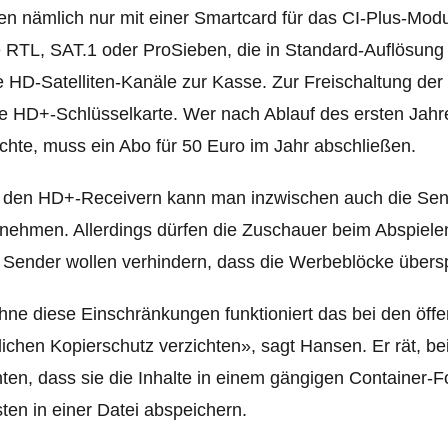
en nämlich nur mit einer Smartcard für das CI-Plus-Mod
 RTL, SAT.1 oder ProSieben, die in Standard-Auflösung k
e HD-Satelliten-Kanäle zur Kasse. Zur Freischaltung der
e HD+-Schlüsselkarte. Wer nach Ablauf des ersten Jah
hte, muss ein Abo für 50 Euro im Jahr abschließen.
t den HD+-Receivern kann man inzwischen auch die Se
nehmen. Allerdings dürfen die Zuschauer bei
m Abspiele
 Sender wollen verhindern, dass die Werbeblöcke über
ne diese Einschränkungen funktioniert das bei den öffen
lichen Kopierschutz verzichten», sagt Hansen. Er rät, b
ten, dass sie die Inhalte in einem gängigen Container-
ten in einer Datei abspeichern.