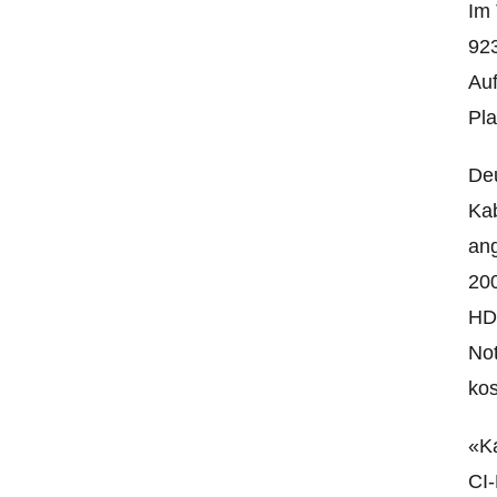
Im 
923
Auf
Pla
Deu
Kab
ang
200
HDT
Not
kos
«Ka
CI-