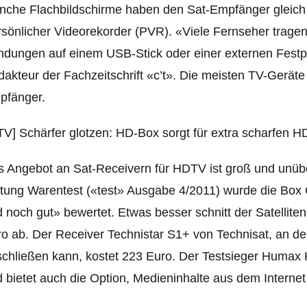
che Flachbildschirme haben den Sat-Empfänger gleich 
sönlicher Videorekorder (PVR). «Viele Fernseher trage
dungen auf einem USB-Stick oder einer externen Festp
akteur der Fachzeitschrift «c’t». Die meisten TV-Gerät
pfänger.
 Angebot an Sat-Receivern für HDTV ist groß und unüber
ftung Warentest («test» Ausgabe 4/2011) wurde die Box
 noch gut» bewertet. Etwas besser schnitt der Satellit
ro ab. Der
Receiver Technistar S1+ von Technisat, an de
chließen kann, kostet 223 Euro. Der Testsieger Humax
 bietet auch die Option, Medieninhalte aus dem Internet