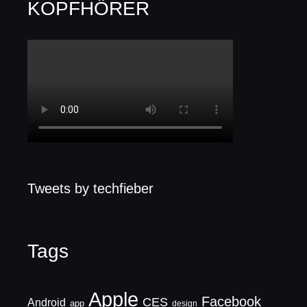
KOPFHÖRER
Tweets by techfieber
Tags
Apple
Facebook
CES
Android
app
design