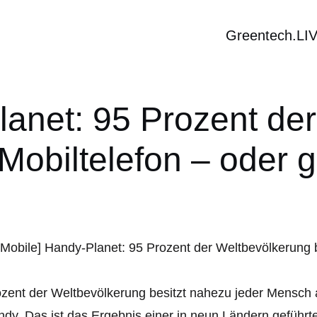
Greentech.LI
lanet: 95 Prozent de
n Mobiltelefon – oder 
zent der Weltbevölkerung besitzt nahezu jeder Mensch 
dy. Das ist das Ergebnis einer in neun Ländern geführte