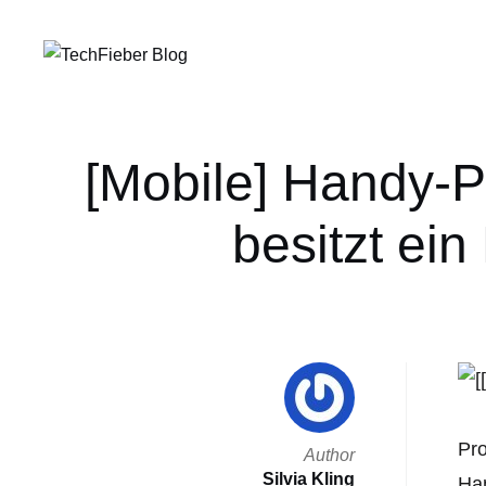
[Mobile] Handy-P
besitzt ei
Pro
Author
Silvia Kling
Han