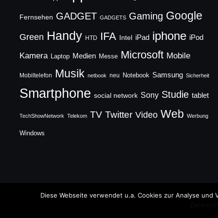
Google
GADGET
Gaming
Fernsehen
GADGETS
Handy
iphone
IFA
Green
iPad
Intel
iPod
HTD
Microsoft
Mobile
Kamera
Medien
Laptop
Messe
Musik
Samsung
Notebook
Mobiltelefon
neu
netbook
Sicherheit
Smartphone
Studie
Sony
social network
tablet
Web
TV
Twitter
Video
TechShowNetwork
Telekom
Werbung
Windows
Copyright © 2026 TechFieber Blog
Diese Webseite verwendet u.a. Cookies zur Analyse und V
Datensch
Designed by
WPZOOM