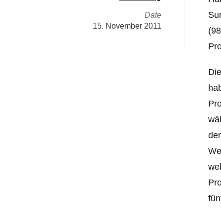
Sur
Date
15. November 2011
(98
Pro
Die
hab
Pro
wäh
den
Wen
wel
Pro
fün