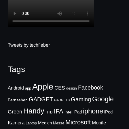
Tweets by techfieber
Tags
Apple
Facebook
CES
Android
app
design
Google
GADGET
Gaming
Fernsehen
GADGETS
Handy
iphone
IFA
Green
iPad
Intel
iPod
HTD
Microsoft
Mobile
Kamera
Medien
Laptop
Messe