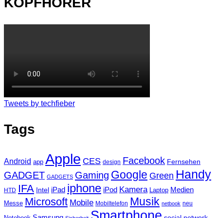
KOPFHÖRER
Tweets by techfieber
Tags
Apple
Facebook
CES
Android
Fernsehen
app
design
Handy
Google
GADGET
Gaming
Green
GADGETS
iphone
IFA
Kamera
iPad
Intel
iPod
Medien
Laptop
HTD
Musik
Microsoft
Mobile
Messe
Mobiltelefon
neu
netbook
Smartphone
Samsung
social network
Notebook