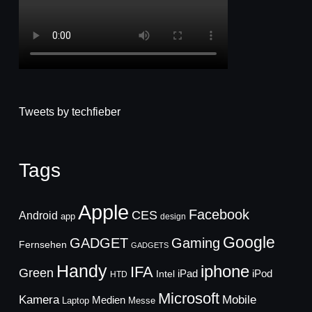
Tweets by techfieber
Tags
Apple
Facebook
CES
Android
app
design
Google
GADGET
Gaming
Fernsehen
GADGETS
Handy
iphone
IFA
Green
iPad
Intel
iPod
HTD
Microsoft
Mobile
Kamera
Medien
Laptop
Messe