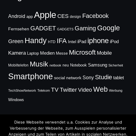
Apple
Facebook
CES
Android
app
design
Google
GADGET
Gaming
Fernsehen
GADGETS
Handy
iphone
IFA
Green
iPad
Intel
iPod
HTD
Microsoft
Mobile
Kamera
Medien
Laptop
Messe
Musik
Samsung
Notebook
Mobiltelefon
neu
netbook
Sicherheit
Smartphone
Studie
Sony
social network
tablet
Web
TV
Twitter
Video
TechShowNetwork
Telekom
Werbung
Windows
Diese Webseite verwendet u.a. Cookies zur Analyse und
Verbesserung der Webseite, zum Ausspielen personalisierter
Anzeigen und zum Teilen von Artikeln in sozialen Netzwerken.
Copyright © 2026